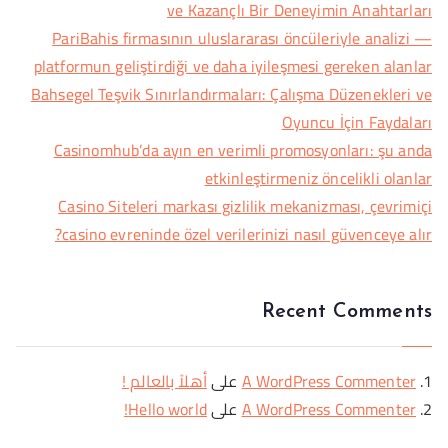
ve Kazançlı Bir Deneyimin Anahtarları
PariBahis firmasının uluslararası öncüleriyle analizi —
platformun geliştirdiği ve daha iyileşmesi gereken alanlar
Bahsegel Teşvik Sınırlandırmaları: Çalışma Düzenekleri ve
Oyuncu İçin Faydaları
Casinomhub’da ayın en verimli promosyonları: şu anda
etkinleştirmeniz öncelikli olanlar
Casino Siteleri markası gizlilik mekanizması, çevrimiçi
casino evreninde özel verilerinizi nasıl güvenceye alır?
Recent Comments
A WordPress Commenter
على
أهلاً بالعالم !
A WordPress Commenter
على
Hello world!