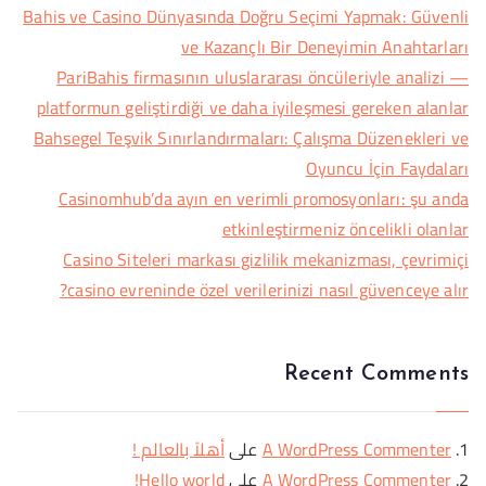
Bahis ve Casino Dünyasında Doğru Seçimi Yapmak: Güvenli
ve Kazançlı Bir Deneyimin Anahtarları
PariBahis firmasının uluslararası öncüleriyle analizi —
platformun geliştirdiği ve daha iyileşmesi gereken alanlar
Bahsegel Teşvik Sınırlandırmaları: Çalışma Düzenekleri ve
Oyuncu İçin Faydaları
Casinomhub’da ayın en verimli promosyonları: şu anda
etkinleştirmeniz öncelikli olanlar
Casino Siteleri markası gizlilik mekanizması, çevrimiçi
casino evreninde özel verilerinizi nasıl güvenceye alır?
Recent Comments
A WordPress Commenter
على
أهلاً بالعالم !
A WordPress Commenter
على
Hello world!