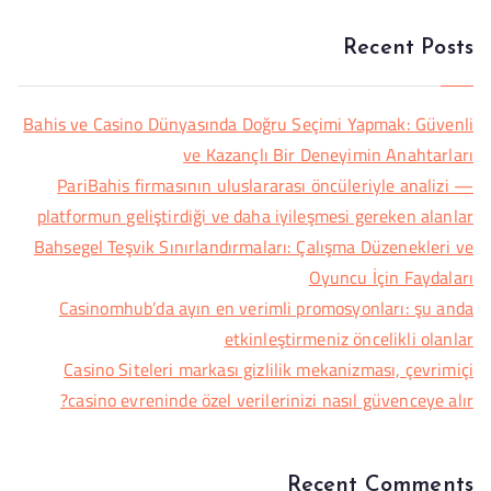
Recent Posts
Bahis ve Casino Dünyasında Doğru Seçimi Yapmak: Güvenli
ve Kazançlı Bir Deneyimin Anahtarları
PariBahis firmasının uluslararası öncüleriyle analizi —
platformun geliştirdiği ve daha iyileşmesi gereken alanlar
Bahsegel Teşvik Sınırlandırmaları: Çalışma Düzenekleri ve
Oyuncu İçin Faydaları
Casinomhub’da ayın en verimli promosyonları: şu anda
etkinleştirmeniz öncelikli olanlar
Casino Siteleri markası gizlilik mekanizması, çevrimiçi
casino evreninde özel verilerinizi nasıl güvenceye alır?
Recent Comments