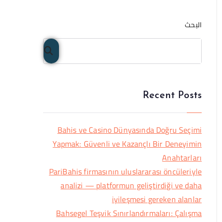
البحث
البح
ث
Recent Posts
Bahis ve Casino Dünyasında Doğru Seçimi
Yapmak: Güvenli ve Kazançlı Bir Deneyimin
Anahtarları
PariBahis firmasının uluslararası öncüleriyle
analizi — platformun geliştirdiği ve daha
iyileşmesi gereken alanlar
Bahsegel Teşvik Sınırlandırmaları: Çalışma