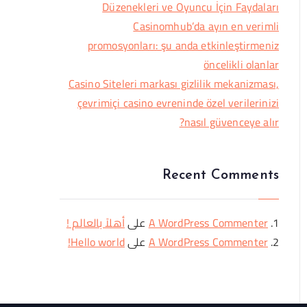
Düzenekleri ve Oyuncu İçin Faydaları
Casinomhub’da ayın en verimli
promosyonları: şu anda etkinleştirmeniz
öncelikli olanlar
Casino Siteleri markası gizlilik mekanizması,
çevrimiçi casino evreninde özel verilerinizi
nasıl güvenceye alır?
Recent Comments
A WordPress Commenter
على
أهلاً بالعالم !
A WordPress Commenter
على
Hello world!