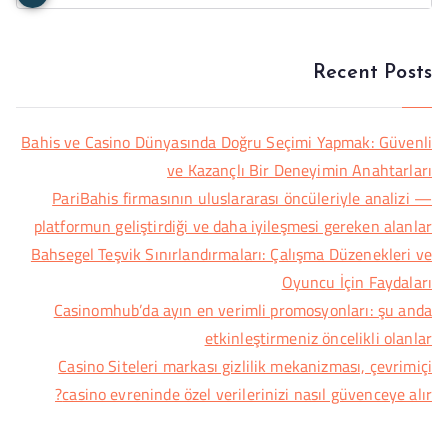
Recent Posts
Bahis ve Casino Dünyasında Doğru Seçimi Yapmak: Güvenli
ve Kazançlı Bir Deneyimin Anahtarları
PariBahis firmasının uluslararası öncüleriyle analizi —
platformun geliştirdiği ve daha iyileşmesi gereken alanlar
Bahsegel Teşvik Sınırlandırmaları: Çalışma Düzenekleri ve
Oyuncu İçin Faydaları
Casinomhub’da ayın en verimli promosyonları: şu anda
etkinleştirmeniz öncelikli olanlar
Casino Siteleri markası gizlilik mekanizması, çevrimiçi
casino evreninde özel verilerinizi nasıl güvenceye alır?