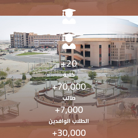
+
20
كلية
+
70,000
طالب
+
7,000
الطلاب الوافدين
+
30,000