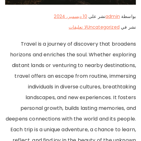
بواسطة
admin
نشر على
10 ديسمبر، 2024
على
نشر في
Uncategorized
لا تعليقات
Around
Travel is a journey of discovery that broadens
the
horizons and enriches the soul. Whether exploring
World
distant lands or venturing to nearby destinations,
in
travel offers an escape from routine, immersing
Stories
individuals in diverse cultures, breathtaking
and
landscapes, and new experiences. It fosters
Photos
personal growth, builds lasting memories, and
deepens connections with the world and its people.
Each trip is a unique adventure, a chance to learn,
reflect, and find joy in the beauty of the unknown.