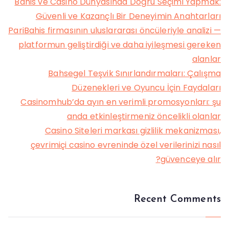
Bahis ve Casino Dünyasında Doğru Seçimi Yapmak:
Güvenli ve Kazançlı Bir Deneyimin Anahtarları
PariBahis firmasının uluslararası öncüleriyle analizi —
platformun geliştirdiği ve daha iyileşmesi gereken
alanlar
Bahsegel Teşvik Sınırlandırmaları: Çalışma
Düzenekleri ve Oyuncu İçin Faydaları
Casinomhub’da ayın en verimli promosyonları: şu
anda etkinleştirmeniz öncelikli olanlar
Casino Siteleri markası gizlilik mekanizması,
çevrimiçi casino evreninde özel verilerinizi nasıl
güvenceye alır?
Recent Comments